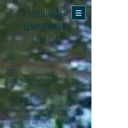
Servicios de
comportamien
to de CJA
809 E. Roble
Suite Street 106
Kissimmee, FL 34744
(407) 483-9520
¡Haga clic a continuación para ver
nuestro centro de terapia ABA del
espectro del autismo en Orlando!